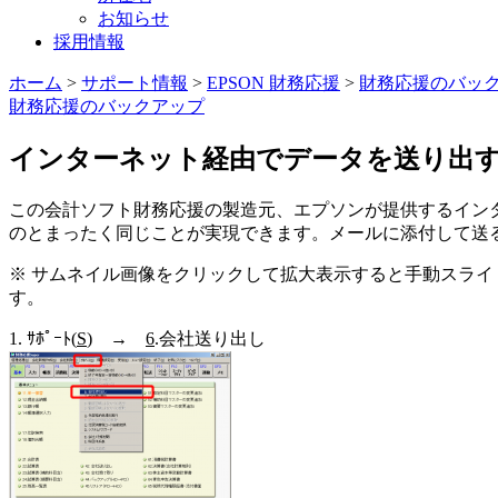
お知らせ
採用情報
ホーム
>
サポート情報
>
EPSON 財務応援
>
財務応援のバッ
財務応援のバックアップ
インターネット経由でデータを送り出
この会計ソフト財務応援の製造元、エプソンが提供するインタ
のとまったく同じことが実現できます。メールに添付して送
※ サムネイル画像をクリックして拡大表示すると手動スライ
す。
1. ｻﾎﾟｰﾄ(
S
) →
6
.会社送り出し