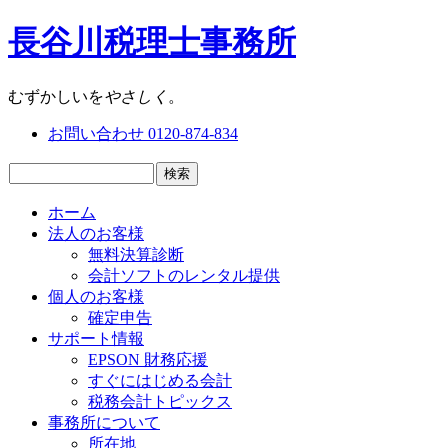
長谷川税理士事務所
むずかしいを
やさしく
。
お問い合わせ
0120-
874
-
834
ホーム
法人のお客様
無料決算診断
会計ソフトのレンタル提供
個人のお客様
確定申告
サポート情報
EPSON 財務応援
すぐにはじめる会計
税務会計トピックス
事務所について
所在地