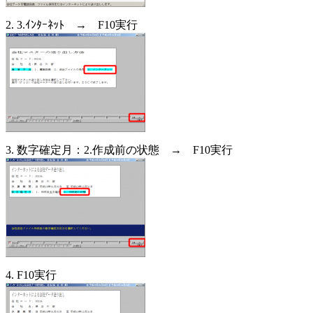
2. 3.ｲﾝﾀｰﾈｯﾄ → F10実行
3. 数字確定月：2.作成前の状態 → F10実行
4. F10実行