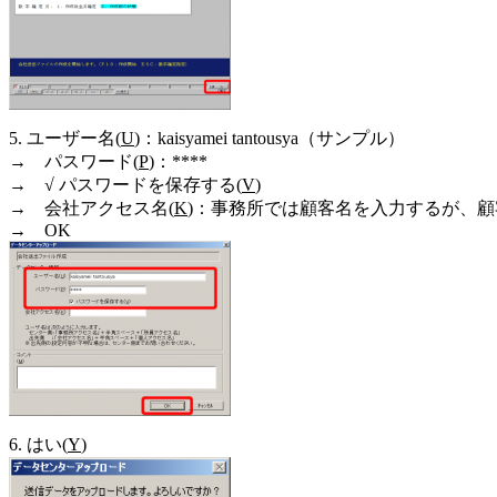
5. ユーザー名(
U
)：kaisyamei tantousya（サンプル）
→ パスワード(
P
)：****
→ √ パスワードを保存する(
V
)
→ 会社アクセス名(
K
)：事務所では顧客名を入力するが、
→ OK
6. はい(
Y
)