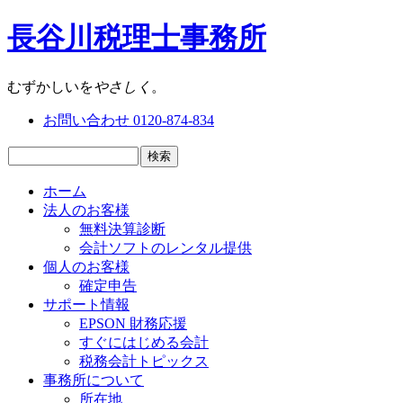
長谷川税理士事務所
むずかしいを
やさしく
。
お問い合わせ
0120-
874
-
834
ホーム
法人のお客様
無料決算診断
会計ソフトのレンタル提供
個人のお客様
確定申告
サポート情報
EPSON 財務応援
すぐにはじめる会計
税務会計トピックス
事務所について
所在地